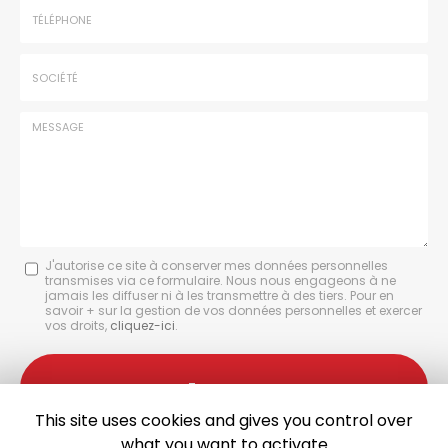
:
:
*
*
Tél.
:
*
Société
:
Message
J'autorise ce site à conserver mes données personnelles
transmises via ce formulaire. Nous nous engageons à ne
:
jamais les diffuser ni à les transmettre à des tiers. Pour en
savoir + sur la gestion de vos données personnelles et exercer
*
vos droits,
cliquez-ici
.
Acceptation
RGPD
Envoyer
*
This site uses cookies and gives you control over
what you want to activate