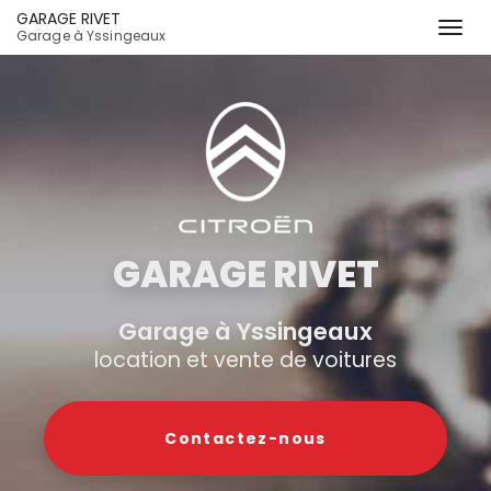
GARAGE RIVET
Togg
Garage à Yssingeaux
navi
Aller
au
contenu
principal
GARAGE RIVET
Garage à Yssingeaux
location et vente de voitures
Contactez-
nous