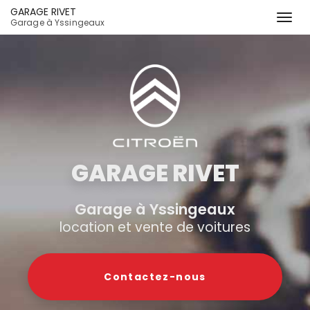
GARAGE RIVET
Togg
Garage à Yssingeaux
navi
Aller
au
contenu
principal
GARAGE RIVET
Garage à Yssingeaux
location et vente de voitures
Contactez-
nous