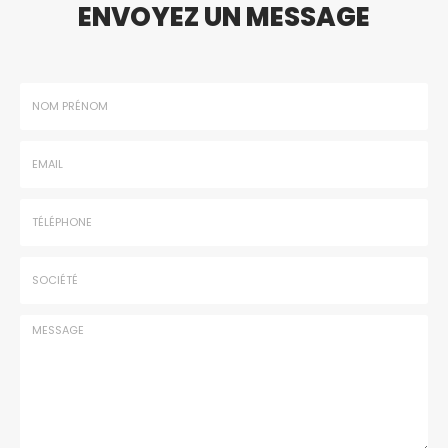
ENVOYEZ UN MESSAGE
Nom
-
Prénom
Email
:
:
*
*
Tél.
:
*
Société
: