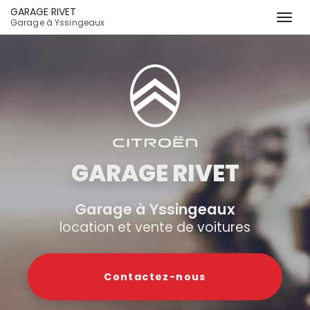
GARAGE RIVET
Togg
Garage à Yssingeaux
navi
Aller
au
contenu
principal
GARAGE RIVET
Garage à Yssingeaux
location et vente de voitures
Contactez-
nous