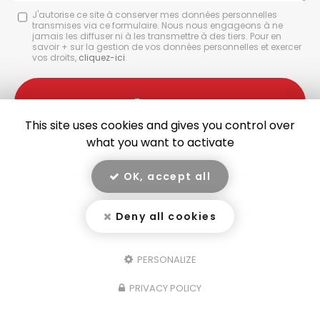
Message
J'autorise ce site à conserver mes données personnelles
transmises via ce formulaire. Nous nous engageons à ne
:
jamais les diffuser ni à les transmettre à des tiers. Pour en
savoir + sur la gestion de vos données personnelles et exercer
*
vos droits,
cliquez-ici
.
Acceptation
RGPD
Envoyer
*
This site uses cookies and gives you control over
what you want to activate
OK, accept all
En savoir +
Deny all cookies
GARAGE RIVET, garage à Yssingeaux
Mentions légales
-
Plan du site
-
Liens utiles
-
Secteur
-
Cookies
Garage Rivet
PERSONALIZE
Création et référencement de site Internet
PRIVACY POLICY
Demande de Devis
Fermer
Notre savoir-faire : Garage automobile à Yssingeaux