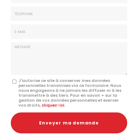
Prénom
Société
*
:
Téléphone
E-
mail
*
Message
J'autorise ce site à conserver mes données
personnelles transmises via ce formulaire. Nous
:
nous engageons à ne jamais les diffuser ni à les
transmettre à des tiers. Pour en savoir + sur la
*
gestion de vos données personnelles et exercer
vos droits,
cliquez-ici
.
Acceptation
RGPD
Envoyer ma demande
*