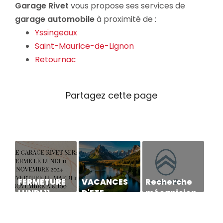
Garage Rivet
vous propose ses services de
garage automobile
à proximité de :
Yssingeaux
Saint-Maurice-de-Lignon
Retournac
FERMETURE
VACANCES
Recherche
LUNDI 11
D'ETE
mécanicien
NOVEMBRE
H/F