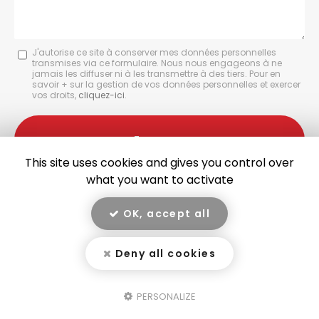
Message
J'autorise ce site à conserver mes données personnelles
transmises via ce formulaire. Nous nous engageons à ne
:
jamais les diffuser ni à les transmettre à des tiers. Pour en
savoir + sur la gestion de vos données personnelles et exercer
*
vos droits,
cliquez-ici
.
Acceptation
RGPD
Envoyer
*
This site uses cookies and gives you control over
what you want to activate
OK, accept all
En savoir +
Deny all cookies
GARAGE RIVET, garage à Yssingeaux
Mentions légales
-
Plan du site
-
Liens utiles
-
Secteur
-
Cookies
Garage Rivet
PERSONALIZE
Création et référencement de site Internet