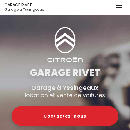
GARAGE RIVET
Togg
Garage à Yssingeaux
navi
Aller
au
contenu
principal
GARAGE RIVET
Garage à Yssingeaux
location et vente de voitures
Contactez-
nous