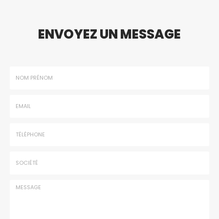
ENVOYEZ UN MESSAGE
Nom
-
Prénom
Email
:
:
*
*
Tél.
:
*
Société
: