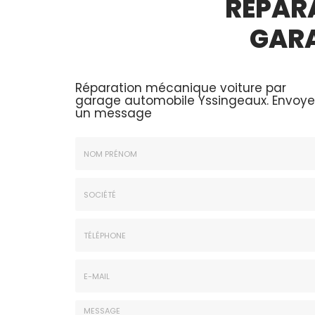
RÉPAR
GARA
Réparation mécanique voiture par
garage automobile Yssingeaux.
Envoye
un message
Nom
&
Prénom
Société
*
:
Téléphone
E-