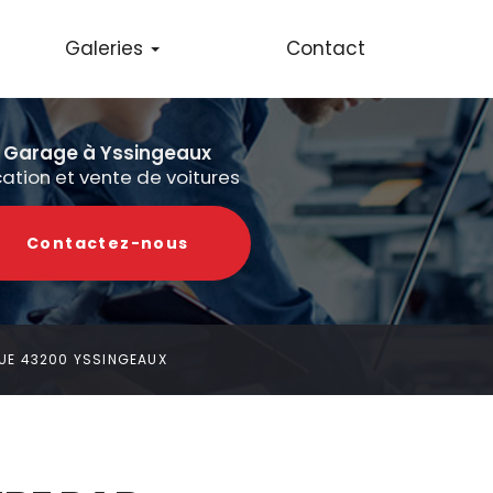
Galeries
Contact
Réparation auto
Garage à Yssingeaux
Carrosserie
cation et vente de voitures
Vente et location
Contactez-
nous
VUE 43200 YSSINGEAUX