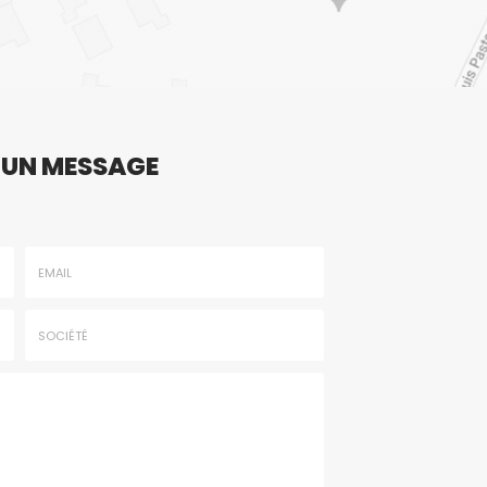
 UN MESSAGE
Email
:
*
Société
: