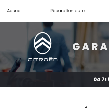
Aller
au
Accueil
Réparation auto
contenu
principal
GARA
04 71