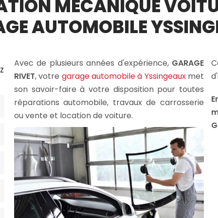
ATION MÉCANIQUE VOITU
GE AUTOMOBILE YSSIN
Avec de plusieurs années d'expérience,
GARAGE
C
z
RIVET
, votre
garage automobile à Yssingeaux
met
d
son savoir-faire à votre disposition pour toutes
E
réparations automobile, travaux de carrosserie
m
ou vente et location de voiture.
G