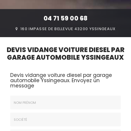
04 71 59 00 68
160 IMPASSE DE BELLEVUE 43200 YSSINGEAUX
DEVIS VIDANGE VOITURE DIESEL PAR
GARAGE AUTOMOBILE YSSINGEAUX
Devis vidange voiture diesel par garage
automobile Yssingeaux.
Envoyez un
message
Nom
&
Prénom
Société