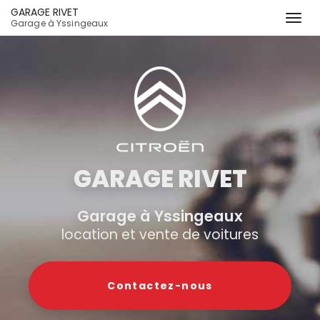
GARAGE RIVET
Togg
Garage à Yssingeaux
navi
Aller
au
contenu
principal
GARAGE RIVET
Garage à Yssingeaux
location et vente de voitures
Contactez-
nous