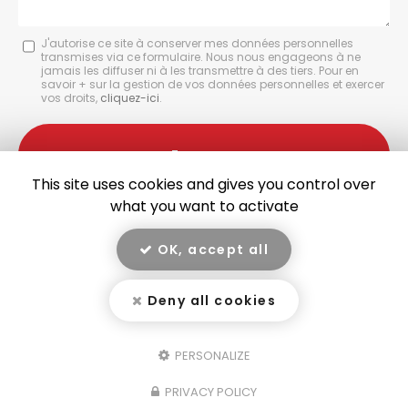
Message
J'autorise ce site à conserver mes données personnelles
transmises via ce formulaire. Nous nous engageons à ne
:
jamais les diffuser ni à les transmettre à des tiers. Pour en
savoir + sur la gestion de vos données personnelles et exercer
*
vos droits,
cliquez-ici
.
Acceptation
RGPD
Envoyer
*
This site uses cookies and gives you control over
what you want to activate
OK, accept all
En savoir +
Deny all cookies
GARAGE RIVET, garage à Yssingeaux
Mentions légales
-
Plan du site
-
Liens utiles
-
Secteur
-
Cookies
Garage Rivet
PERSONALIZE
Création et référencement de site Internet
PRIVACY POLICY
Demande de Devis
Fermer