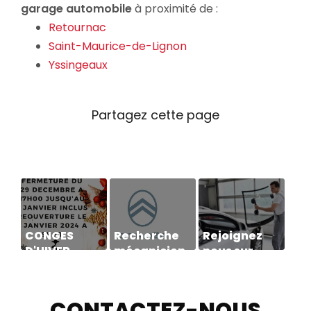
garage automobile
à proximité de :
Retournac
Saint-Maurice-de-Lignon
Yssingeaux
CONGES
Recherche
Rejoignez
D'HIVER
mécanicien
nous sur
H/F
Facebook et
à la Foire d'
Yssingeaux
CONTACTEZ-NOUS