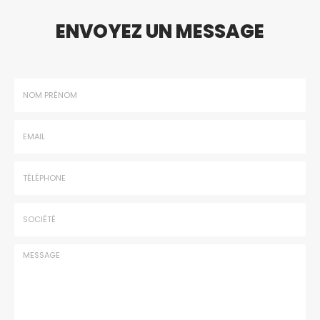
ENVOYEZ UN MESSAGE
Nom
-
Prénom
Email
:
:
*
*
Tél.
:
*
Société
: