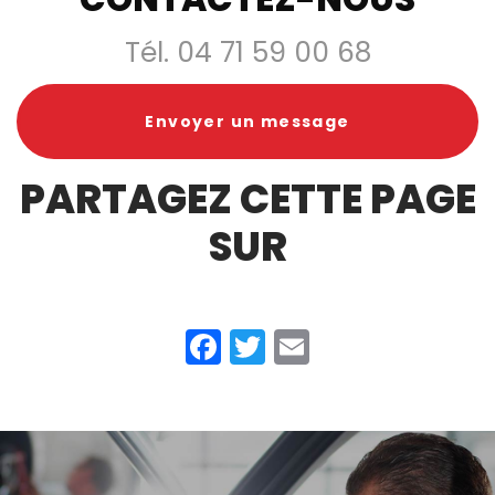
du 7 au 9 juin
2025
Tél.
04 71 59 00 68
Envoyer un message
PARTAGEZ CETTE PAGE
SUR
Facebook
Twitter
Email